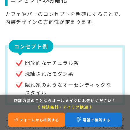
カフェやバーのコンセプトを明確にすることで、
内装デザインの方向性が定まります。
コンセプト例
開放的なナチュラル系
洗練されたモダン系
隠れ家のようなオーセンティックな
スタイル
店舗内装のことなら
オールメイクにお任せください！
《 相談無料・アイミツ歓迎 》
コンセプトが曖昧なまま内装を進めると、お店の
フォームから相談する
電話で相談する
個性がぼやけ、お客様の期待とギャップのある統