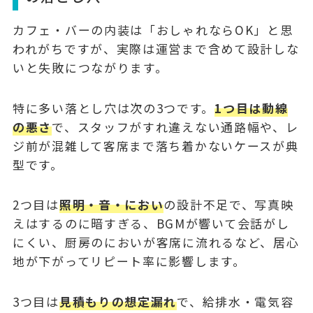
カフェ・バーの内装は「おしゃれならOK」と思
われがちですが、実際は運営まで含めて設計しな
いと失敗につながります。
特に多い落とし穴は次の3つです。
1つ目は動線
の悪さ
で、スタッフがすれ違えない通路幅や、レ
ジ前が混雑して客席まで落ち着かないケースが典
型です。
2つ目は
照明・音・におい
の設計不足で、写真映
えはするのに暗すぎる、BGMが響いて会話がし
にくい、厨房のにおいが客席に流れるなど、居心
地が下がってリピート率に影響します。
3つ目は
見積もりの想定漏れ
で、給排水・電気容