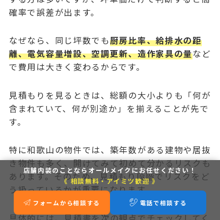
確率で誤差が出ます。
なぜなら、同じ坪数でも
厨房比率、給排水の距
離、電気容量増設、空調更新、造作家具の量
など
で費用は大きく変わるからです。
見積もりを見るときは、総額の大小よりも「何が
含まれていて、何が別途か」を揃えることが先で
す。
特に和歌山の物件では、築年数がある建物や居抜
き物件も多く、開けてみて初めて分かるリスクも
店舗内装のことなら
オールメイクにお任せください！
あります。そのため、見積もり段階でリスクをど
《 相談無料・アイミツ歓迎 》
う扱っているかが重要になります。
フォームから相談する
電話で相談する
具体的には、見積書を次の観点でチェックしてく