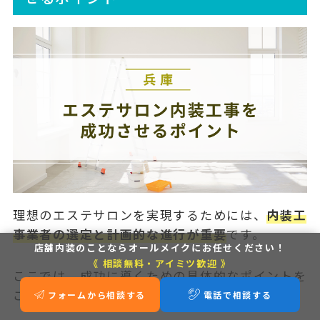
理想のエステサロンを実現するためには、
内装工
事業者の選定と計画的な進行が重要
です。
店舗内装のことなら
オールメイクにお任せください！
《 相談無料・アイミツ歓迎 》
ここでは、成功に導くための具体的なポイントを
ご紹介します。
フォームから相談する
電話で相談する