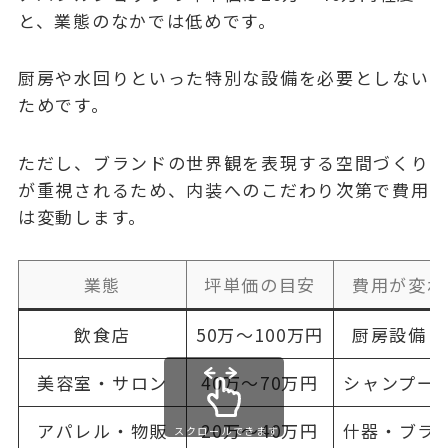
と、業態のなかでは低めです。
厨房や水回りといった特別な設備を必要としない
ためです。
ただし、ブランドの世界観を表現する空間づくり
が重視されるため、内装へのこだわり次第で費用
は変動します。
業態
坪単価の目安
費用が変わ
飲食店
50万〜100万円
厨房設備・
美容室・サロン
40万〜70万円
シャンプー
アパレル・物販
20万〜40万円
什器・ブラ
スクロールできます