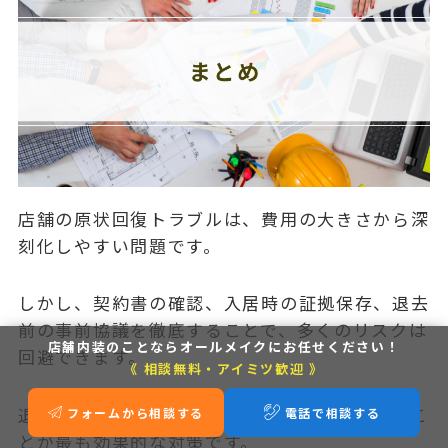
店舗の原状回復トラブルは、費用の大きさから深
刻化しやすい問題です。
しかし、契約書の確認、入居時の証拠保存、退去
前の事前協議を徹底することで、多くのリスクは
店舗内装のことなら
オールメイクにお任せください！
回避できます。
《 相談無料・アイミツ歓迎 》
退去時に慌てるのではなく、出店時から備えるこ
フォームから相談する
電話で相談する
とが最も効果的な対策です。