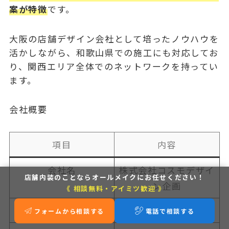
案が特徴
です。
大阪の店舗デザイン会社として培ったノウハウを
活かしながら、和歌山県での施工にも対応してお
り、関西エリア全体でのネットワークを持ってい
ます。
会社概要
項目
内容
会社名
株式会社コスモデザイ
店舗内装のことなら
オールメイクにお任せください！
ン企画
《 相談無料・アイミツ歓迎 》
電話番号
06-6447-6808
フォームから相談する
電話で相談する