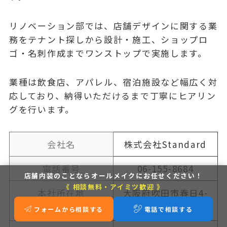
リノベーション部では、店舗デザインに関する業
務をテナント探しから設計・施工、ショップロ
ゴ・名刺作成までワンストップで実施します。
業種は飲食店、アパレル、宿泊施設など幅広く対
応しており、納得いただけるまで丁寧にヒアリン
グを行います。
会社名
株式会社Standard
電話番号
06-155-8684
店舗内装のことなら
オールメイクにお任せください！
《 相談無料・アイミツ歓迎 》
本社所在地
大阪府吹田市春日4-
13-15
フォームから相談する
電話で相談する