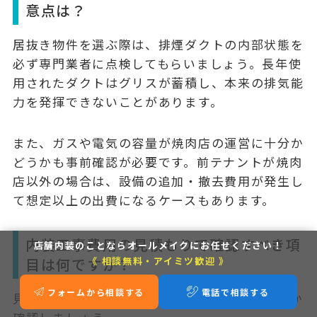
意点は？
居抜き物件を選ぶ際は、
排煙ダクトの内部状態
を
必ず専門業者に点検してもらいましょう。長年使
用されたダクトはグリスが蓄積し、本来の排気能
力を発揮できないことがあります。
また、ガスや電気の容量が焼肉店の運営に十分か
どうかも事前確認が必要です。前テナントが焼肉
店以外の場合は、設備の追加・撤去費用が発生し
て想定以上の出費になるケースもあります。
内装工事費用の見積もりで確認すべき項
店舗内装のことなら
オールメイクにお任せください！
《 相談無料・アイミツ歓迎 》
目は何ですか？
フォームから相談する
電話で相談する
見積書では以下の項目が明確に記載されているか