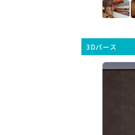
3Dパース