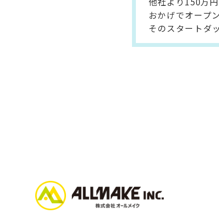
他社より150万
おかげでオープ
そのスタートダ